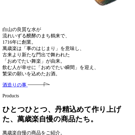
白山の良質な水が
流れいずる醗酵のまち鶴来で、
1
7
1
6
年に創業。
萬歳楽は「事のはじまり」を意味し、
古来より新たな門出で舞われた
「おめでたい舞楽」が由来。
飲む人が幸せに「おめでたい瞬間」を迎え、
繁栄の願いを込めたお酒。
酒造りの事
Products
ひとつひとつ、丹精込めて作り上げ
た、萬歳楽自慢の商品たち。
萬歳楽自慢の商品をご紹介。