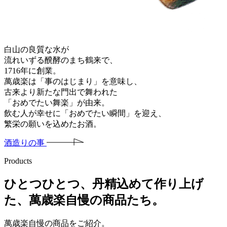
白山の良質な水が
流れいずる醗酵のまち鶴来で、
1
7
1
6
年に創業。
萬歳楽は「事のはじまり」を意味し、
古来より新たな門出で舞われた
「おめでたい舞楽」が由来。
飲む人が幸せに「おめでたい瞬間」を迎え、
繁栄の願いを込めたお酒。
酒造りの事
Products
ひとつひとつ、丹精込めて作り上げ
た、萬歳楽自慢の商品たち。
萬歳楽自慢の商品をご紹介。